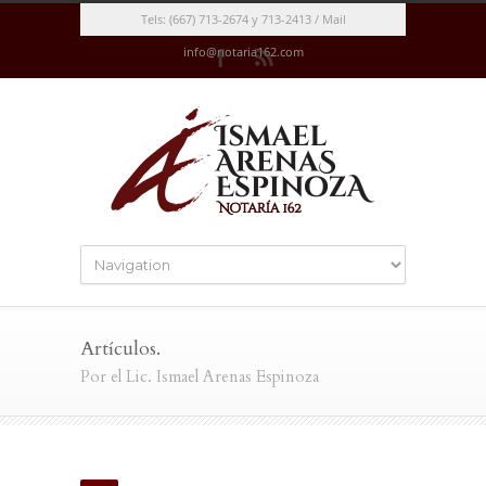
Tels: (667) 713-2674 y 713-2413 / Mail
info@notaria162.com
Artículos.
Por el Lic. Ismael Arenas Espinoza