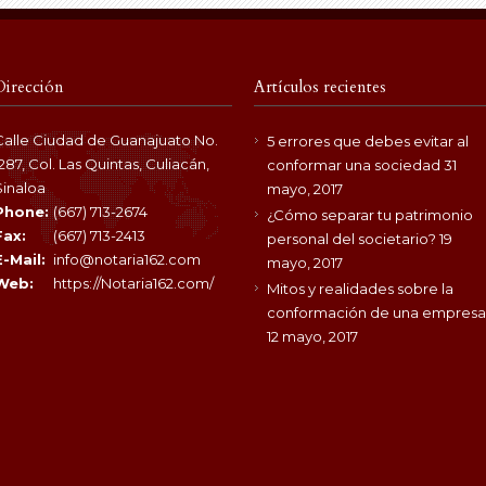
Dirección
Artículos recientes
Calle Ciudad de Guanajuato No.
5 errores que debes evitar al
1287, Col. Las Quintas, Culiacán,
conformar una sociedad
31
Sinaloa
mayo, 2017
Phone:
(667) 713-2674
¿Cómo separar tu patrimonio
Fax:
(667) 713-2413
personal del societario?
19
E-Mail:
info@notaria162.com
mayo, 2017
Web:
https://Notaria162.com/
Mitos y realidades sobre la
conformación de una empresa
12 mayo, 2017