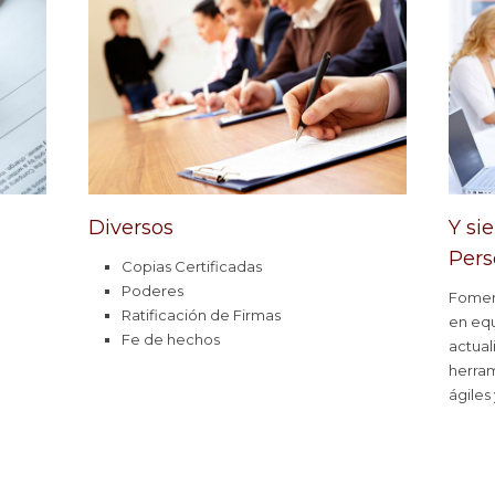
Diversos
Y si
Pers
Copias Certificadas
Poderes
Fomen
Ratificación de Firmas
en eq
Fe de hechos
actual
herram
ágiles