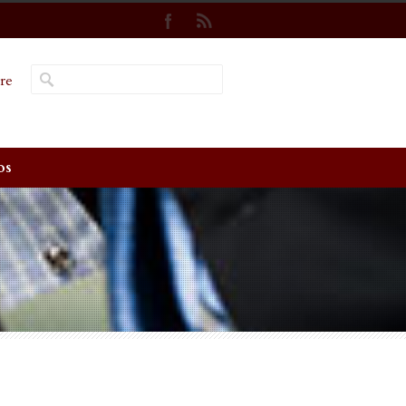
re
os