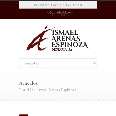
Tels: (667) 713-2674 y 713-2413 / Mail
info@notaria162.com
Artículos.
Por el Lic. Ismael Arenas Espinoza