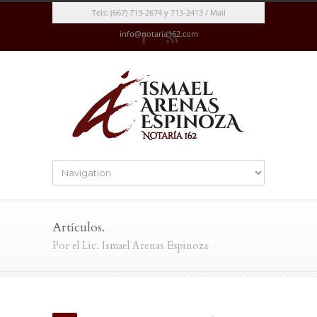
Tels: (667) 713-2674 y 713-2413 / Mail
info@notaria162.com
Artículos.
Por el Lic. Ismael Arenas Espinoza