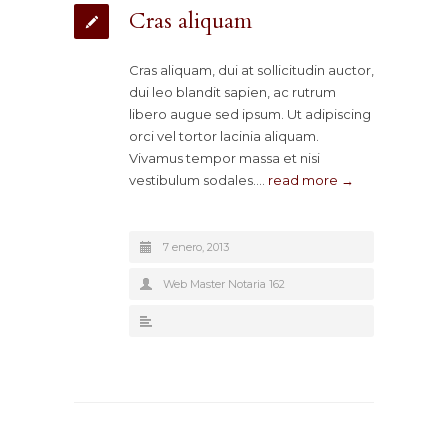
Cras aliquam
Cras aliquam, dui at sollicitudin auctor,
dui leo blandit sapien, ac rutrum
libero augue sed ipsum. Ut adipiscing
orci vel tortor lacinia aliquam.
Vivamus tempor massa et nisi
vestibulum sodales.…
read more →
7 enero, 2013
Web Master Notaria 162