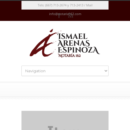
Tels: (667) 713-2674 y 713-2413 / Mail
info@notaria162.com