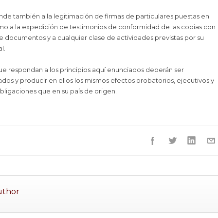
ende también a la legitimación de firmas de particulares puestas en
o a la expedición de testimonios de conformidad de las copias con
de documentos y a cualquier clase de actividades previstas por su
l.
e respondan a los principios aquí enunciados deberán ser
dos y producir en ellos los mismos efectos probatorios, ejecutivos y
bligaciones que en su país de origen.
uthor