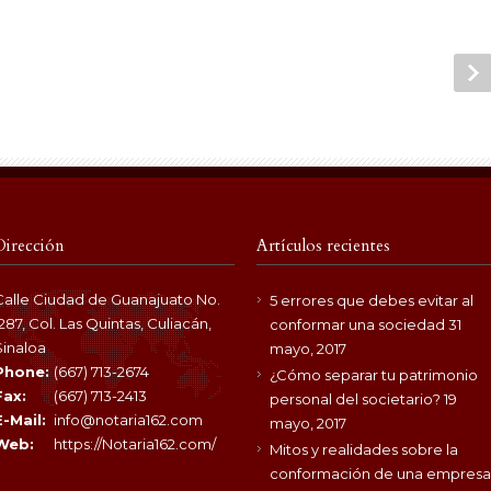
Dirección
Artículos recientes
Calle Ciudad de Guanajuato No.
5 errores que debes evitar al
1287, Col. Las Quintas, Culiacán,
conformar una sociedad
31
Sinaloa
mayo, 2017
Phone:
(667) 713-2674
¿Cómo separar tu patrimonio
Fax:
(667) 713-2413
personal del societario?
19
E-Mail:
info@notaria162.com
mayo, 2017
Web:
https://Notaria162.com/
Mitos y realidades sobre la
conformación de una empresa