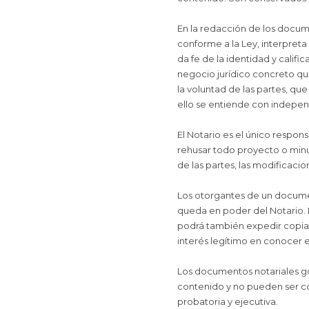
En la redacción de los docum
conforme a la Ley, interpreta 
da fe de la identidad y califi
negocio jurídico concreto qu
la voluntad de las partes, qu
ello se entiende con indepen
El Notario es el único respon
rehusar todo proyecto o minu
de las partes, las modificaci
Los otorgantes de un documen
queda en poder del Notario. L
podrá también expedir copias
interés legítimo en conocer 
Los documentos notariales go
contenido y no pueden ser con
probatoria y ejecutiva.