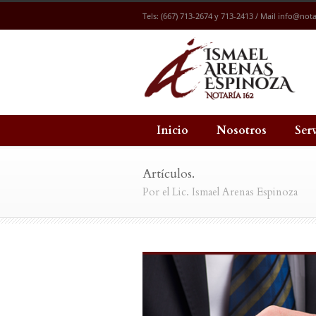
Tels: (667) 713-2674 y 713-2413 / Mail
info@nota
Inicio
Nosotros
Ser
Artículos.
Por el Lic. Ismael Arenas Espinoza