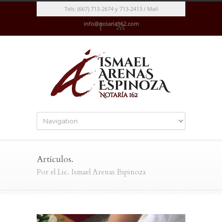
Tels: (667) 713-2674 y 713-2413 / Mail
info@notaria162.com
Artículos.
Por el Lic. Ismael Arenas Espinoza