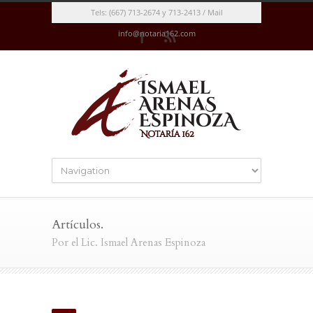
Tels: (667) 713-2674 y 713-2413 / Mail
info@notaria162.com
Artículos.
Por el Lic. Ismael Arenas Espinoza