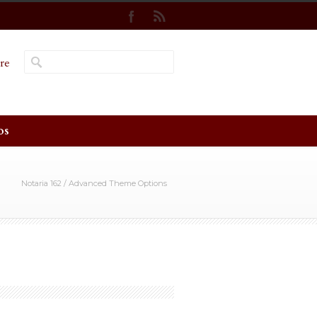
re
os
Notaria 162
/
Advanced Theme Options