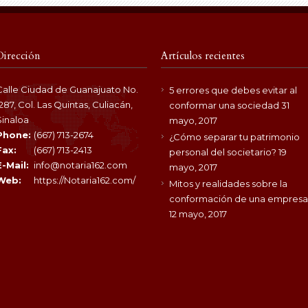
Dirección
Artículos recientes
Calle Ciudad de Guanajuato No.
5 errores que debes evitar al
1287, Col. Las Quintas, Culiacán,
conformar una sociedad
31
Sinaloa
mayo, 2017
Phone:
(667) 713-2674
¿Cómo separar tu patrimonio
Fax:
(667) 713-2413
personal del societario?
19
E-Mail:
info@notaria162.com
mayo, 2017
Web:
https://Notaria162.com/
Mitos y realidades sobre la
conformación de una empresa
12 mayo, 2017