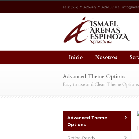
Tels: (667) 713-2674 y 713-2413 / Mail
info@nota
Inicio
Nosotros
Ser
Advanced Theme Options.
Easy to use and Clean Theme Option
Advanced Theme
Options
Retina-Ready