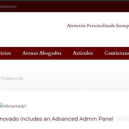
ria162.com
Atención Personalizada Siemp
vicios
Arenas Abogados
Artículos
Contáctan
s Framework
Inovado Includes an Advanced Admin Panel