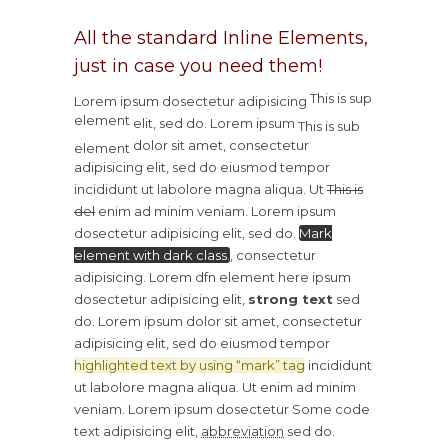
All the standard Inline Elements,
just in case you need them!
This is sup
Lorem ipsum dosectetur adipisicing
element
elit, sed do. Lorem ipsum
This is sub
dolor sit amet, consectetur
element
adipisicing elit, sed do eiusmod tempor
incididunt ut labolore magna aliqua. Ut
This is
del
enim ad minim veniam. Lorem ipsum
dosectetur adipisicing elit, sed do.
Mark
element with dark class.
, consectetur
adipisicing. Lorem
dfn element here
ipsum
dosectetur adipisicing elit,
strong text
sed
do. Lorem ipsum dolor sit amet, consectetur
adipisicing elit, sed do eiusmod tempor
highlighted text by using “mark” tag
incididunt
ut labolore magna aliqua. Ut enim ad minim
veniam. Lorem ipsum dosectetur
Some code
text
adipisicing elit,
abbreviation
sed do.