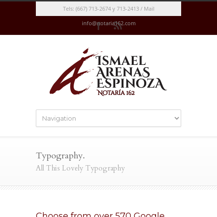
Tels: (667) 713-2674 y 713-2413 / Mail
info@notaria162.com
Typography.
All This Lovely Typography
Choose from over 570 Google