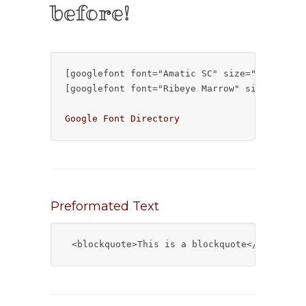
before!
[googlefont font="Amatic SC" size="50px" mar
[googlefont font="Ribeye Marrow" size="32px"
Google Font Directory
Preformated Text
<blockquote>This is a blockquote</blockquo