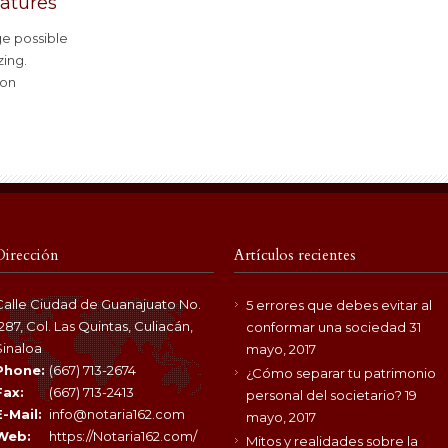
eatures
e possible
zing.
ion
Dirección
Artículos recientes
Calle Ciudad de Guanajuato No.
5 errores que debes evitar al
1287, Col. Las Quintas, Culiacán,
conformar una sociedad
31
Sinaloa
mayo, 2017
Phone:
(667) 713-2674
¿Cómo separar tu patrimonio
Fax:
(667) 713-2413
personal del societario?
19
E-Mail:
info@notaria162.com
mayo, 2017
Web:
https://Notaria162.com/
Mitos y realidades sobre la