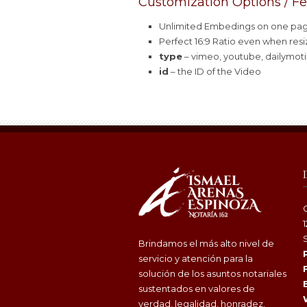
Customization Options / F
Unlimited Embedings on one pag
Perfect 16:9 Ratio even when resi
type
– vimeo, youtube, dailymot
id
– the ID of the Video
Brindamos el más alto nivel de
servicio y atención para la
solución de los asuntos notariales
sustentados en valores de
verdad, legalidad, honradez,