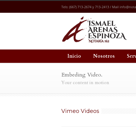
Tels: (667) 713-2674 y 713-2413 / Mail
info@nota
Inicio
Nosotros
Ser
Embeding Video.
Your content in motion
Vimeo Videos