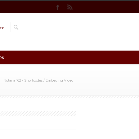
re
os
Notaria 162
/
Shortcodes
/
Embeding Video