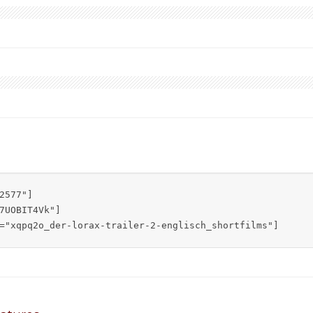
2577"]

7UOBIT4Vk"]

="xqpq2o_der-lorax-trailer-2-englisch_shortfilms"]