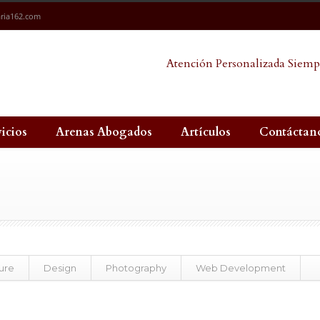
ria162.com
Atención Personalizada Siemp
vicios
Arenas Abogados
Artículos
Contáctan
ure
Design
Photography
Web Development