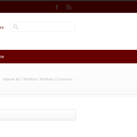
re
os
Notaria 162
/
Portfolio
/
Portfolio: 2 Columns