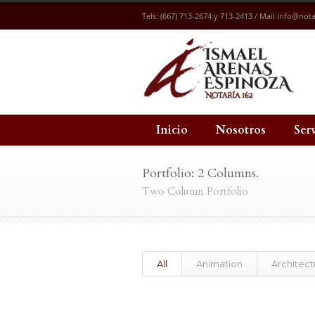
Tels: (667) 713-2674 y 713-2413 / Mail
info@nota
Inicio
Nosotros
Ser
Portfolio: 2 Columns.
Two Column Portfolio
All
Animation
Architect