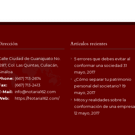
Dirección
Artículos recientes
Calle Ciudad de Guanajuato No.
5 errores que debes evitar al
1287, Col. Las Quintas, Culiacán,
conformar una sociedad
31
Sinaloa
mayo, 2017
Phone:
(667) 713-2674
¿Cómo separar tu patrimonio
Fax:
(667) 713-2413
personal del societario?
19
E-Mail:
info@notaria162.com
mayo, 2017
Web:
https://Notaria162.com/
Mitos y realidades sobre la
conformación de una empresa
12 mayo, 2017