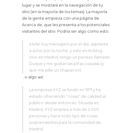
lugar y se mostrará en la navegación de tu
sitio (en la mayoría de los temas). La mayoría
de la gente empieza con una página de
Acerca de, que les presenta a los potenciales
visitantes del sitio. Podría ser algo como esto:
¡Hola! Soy mensajero por el día, aspirante
a actor por la noche, y este es mi blog.
Vivo en Madrid, tengo un perrazo llamado
Duque y me gustan las piñas coladas (y
que me pille un chaparrón)
…o algo así:
La empresa XYZ se fundó en 1971 y ha
estado ofreciendo “cosas” de calidad al
público desde entonces. Situada en
Madrid, XYZ emplea a más de 2.000
personas y hace todo tipo de cosas
sorprendentes para la comunidad de
Madrid.