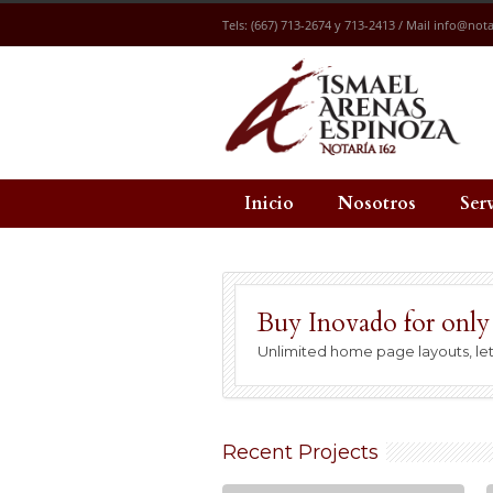
Tels: (667) 713-2674 y 713-2413 / Mail
info@nota
Inicio
Nosotros
Ser
Buy Inovado for only
Unlimited home page layouts, let 
Recent Projects