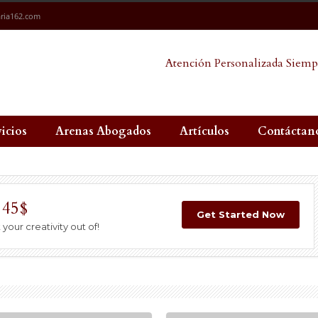
ria162.com
Atención Personalizada Siemp
vicios
Arenas Abogados
Artículos
Contáctan
 45$
Get Started Now
your creativity out of!