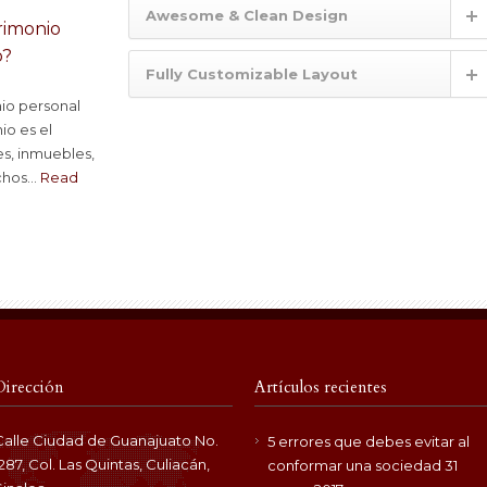
Awesome & Clean Design
rimonio
o?
Fully Customizable Layout
io personal
io es el
s, inmuebles,
hos...
Read
Dirección
Artículos recientes
Calle Ciudad de Guanajuato No.
5 errores que debes evitar al
1287, Col. Las Quintas, Culiacán,
conformar una sociedad
31