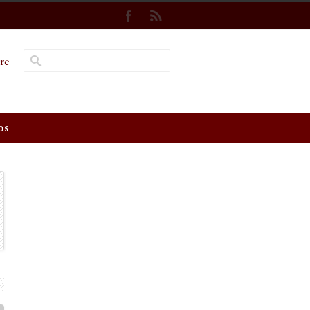
re
os