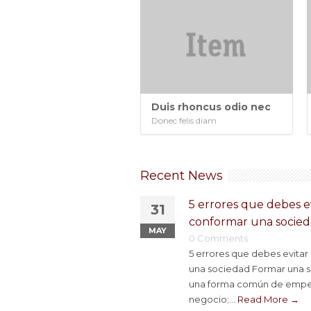
Duis rhoncus odio nec
Donec felis diam
Recent News
5 errores que debes ev
31
conformar una socie
MAY
0 Comments
5 errores que debes evitar
una sociedad Formar una 
una forma común de empe
negocio;...
Read More →