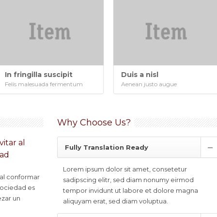
In fringilla suscipit
Duis a nisl
Felis malesuada fermentum
Aenean justo augue
Why Choose Us?
itar al
Fully Translation Ready
dad
Lorem ipsum dolor sit amet, consetetur
 al conformar
sadipscing elitr, sed diam nonumy eirmod
sociedad es
tempor invidunt ut labore et dolore magna
zar un
aliquyam erat, sed diam voluptua.