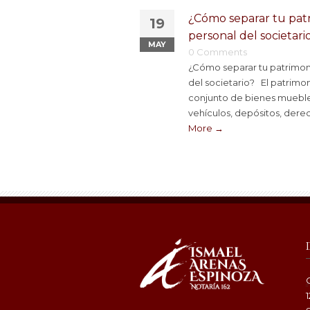
¿Cómo separar tu pat
19
personal del societari
MAY
0 Comments
¿Cómo separar tu patrimon
del societario? El patrimon
conjunto de bienes mueble
vehículos, depósitos, derec
More →