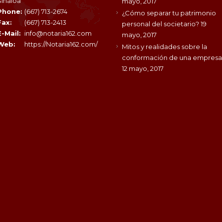
Sinaloa
mayo, 2017
Phone:
(667) 713-2674
¿Cómo separar tu patrimonio
Fax:
(667) 713-2413
personal del societario?
19
E-Mail:
info@notaria162.com
mayo, 2017
Web:
https://Notaria162.com/
Mitos y realidades sobre la
conformación de una empresa
12 mayo, 2017