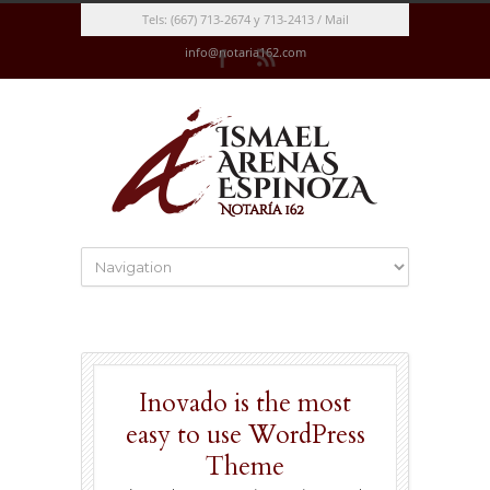
Tels: (667) 713-2674 y 713-2413 / Mail
info@notaria162.com
Inovado is the most
easy to use WordPress
Theme