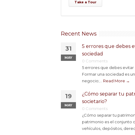
Take a Tour
Recent News
5 errores que debes e
31
sociedad
MAY
0 Comments
5 errores que debes evitar
Formar una sociedad es u
negocio;...
Read More →
¿Cómo separar tu pat
19
societario?
MAY
0 Comments
¿Cómo separar tu patrimoni
patrimonio es el conjunto 
vehículos, depósitos, derec