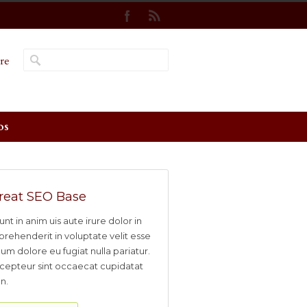
re
os
reat SEO Base
unt in anim uis aute irure dolor in
prehenderit in voluptate velit esse
llum dolore eu fugiat nulla pariatur.
cepteur sint occaecat cupidatat
n.