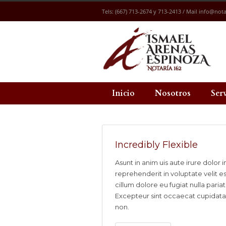
Tels: (667) 713-2674 y 713-2413 / Mail
info@nota
Inicio
Nosotros
Ser
Incredibly Flexible
Asunt in anim uis aute irure dolor i
reprehenderit in voluptate velit e
cillum dolore eu fugiat nulla pariat
Excepteur sint occaecat cupidata
non.