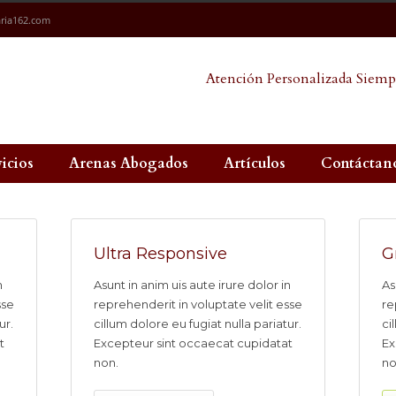
ria162.com
Atención Personalizada Siemp
vicios
Arenas Abogados
Artículos
Contáctan
Ultra Responsive
G
n
Asunt in anim uis aute irure dolor in
As
sse
reprehenderit in voluptate velit esse
re
ur.
cillum dolore eu fugiat nulla pariatur.
ci
t
Excepteur sint occaecat cupidatat
Ex
non.
no