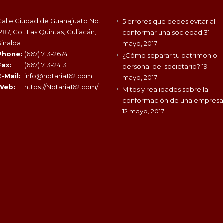
Calle Ciudad de Guanajuato No.
5 errores que debes evitar al
1287, Col. Las Quintas, Culiacán,
conformar una sociedad
31
Sinaloa
mayo, 2017
Phone:
(667) 713-2674
¿Cómo separar tu patrimonio
Fax:
(667) 713-2413
personal del societario?
19
E-Mail:
info@notaria162.com
mayo, 2017
Web:
https://Notaria162.com/
Mitos y realidades sobre la
conformación de una empresa
12 mayo, 2017